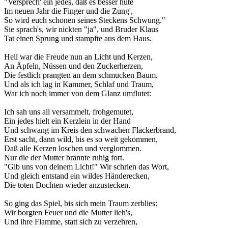
"Versprech' ein jedes, daß es besser hüte
Im neuen Jahr die Finger und die Zung',
So wird euch schonen seines Steckens Schwung."
Sie sprach's, wir nickten "ja", und Bruder Klaus
Tat einen Sprung und stampfte aus dem Haus.
Hell war die Freude nun an Licht und Kerzen,
An Äpfeln, Nüssen und den Zuckerherzen,
Die festlich prangten an dem schmucken Baum.
Und als ich lag in Kammer, Schlaf und Traum,
War ich noch immer von dem Glanz umflutet:
Ich sah uns all versammelt, frohgemutet,
Ein jedes hielt ein Kerzlein in der Hand
Und schwang im Kreis den schwachen Flackerbrand,
Erst sacht, dann wild, bis es so weit gekommen,
Daß alle Kerzen loschen und verglommen.
Nur die der Mutter brannte ruhig fort.
"Gib uns von deinem Licht!" Wir schrien das Wort,
Und gleich entstand ein wildes Händerecken,
Die toten Dochten wieder anzustecken.
So ging das Spiel, bis sich mein Traum zerblies:
Wir borgten Feuer und die Mutter lieh's,
Und ihre Flamme, statt sich zu verzehren,