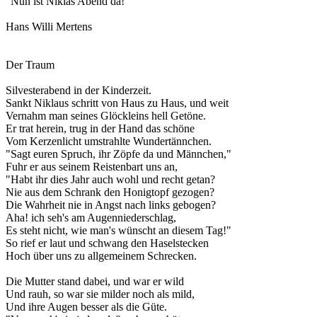
"Nun ist Niklas Abend da!"
Hans Willi Mertens
Der Traum
Silvesterabend in der Kinderzeit.
Sankt Niklaus schritt von Haus zu Haus, und weit
Vernahm man seines Glöckleins hell Getöne.
Er trat herein, trug in der Hand das schöne
Vom Kerzenlicht umstrahlte Wundertännchen.
"Sagt euren Spruch, ihr Zöpfe da und Männchen,"
Fuhr er aus seinem Reistenbart uns an,
"Habt ihr dies Jahr auch wohl und recht getan?
Nie aus dem Schrank den Honigtopf gezogen?
Die Wahrheit nie in Angst nach links gebogen?
Aha! ich seh's am Augenniederschlag,
Es steht nicht, wie man's wünscht an diesem Tag!"
So rief er laut und schwang den Haselstecken
Hoch über uns zu allgemeinem Schrecken.
Die Mutter stand dabei, und war er wild
Und rauh, so war sie milder noch als mild,
Und ihre Augen besser als die Güte.