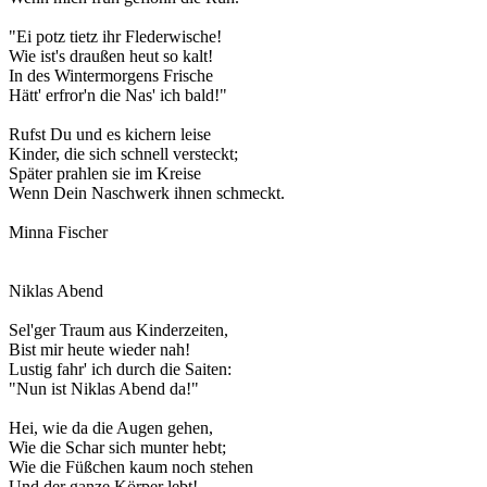
"Ei potz tietz ihr Flederwische!
Wie ist's draußen heut so kalt!
In des Wintermorgens Frische
Hätt' erfror'n die Nas' ich bald!"
Rufst Du und es kichern leise
Kinder, die sich schnell versteckt;
Später prahlen sie im Kreise
Wenn Dein Naschwerk ihnen schmeckt.
Minna Fischer
Niklas Abend
Sel'ger Traum aus Kinderzeiten,
Bist mir heute wieder nah!
Lustig fahr' ich durch die Saiten:
"Nun ist Niklas Abend da!"
Hei, wie da die Augen gehen,
Wie die Schar sich munter hebt;
Wie die Füßchen kaum noch stehen
Und der ganze Körper lebt!